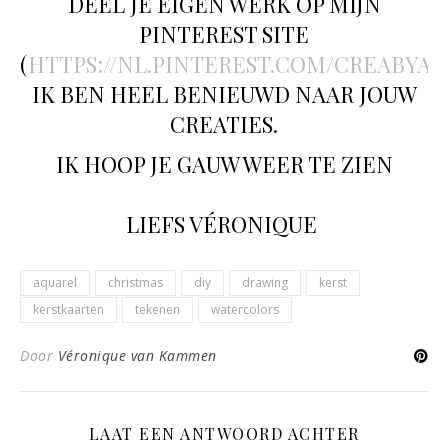
DEEL JE EIGEN WERK OP MIJN
PINTEREST SITE
(
HTTPS://NL.PINTEREST.COM/CREABYA
IK BEN HEEL BENIEUWD NAAR JOUW
CREATIES.
IK HOOP JE GAUW WEER TE ZIEN
LIEFS VÉRONIQUE
aquarel
christmas
diy
drawing
kerst
kerstkaarten
tekenen
watercolors
Door
Véronique van Kammen
LAAT EEN ANTWOORD ACHTER