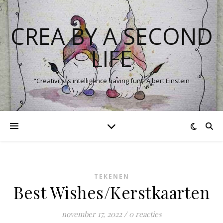
CREA BY A SECOND
LIFE
“Creativity is intelligence having fun!” Albert Einstein
TEKENEN
Best Wishes/Kerstkaarten
november 17, 2022
/
0 reacties