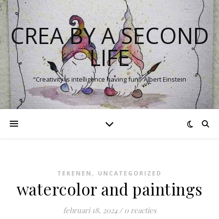
CREA BY A SECOND
LIFE
“Creativity is intelligence having fun!” Albert Einstein
,
TEKENEN
UNCATEGORIZED
watercolor and paintings
februari 18, 2024
/
0 reacties