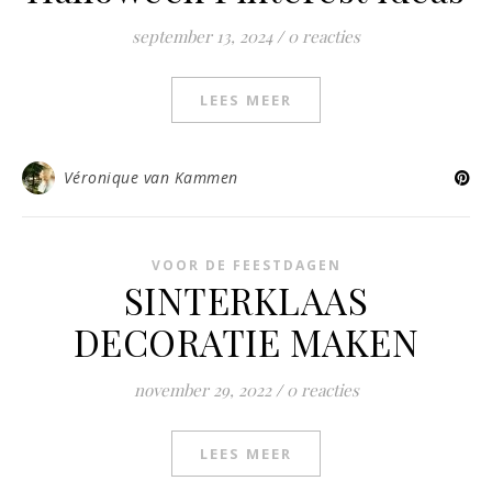
september 13, 2024
/
0 reacties
LEES MEER
Véronique van Kammen
VOOR DE FEESTDAGEN
SINTERKLAAS
DECORATIE MAKEN
november 29, 2022
/
0 reacties
LEES MEER