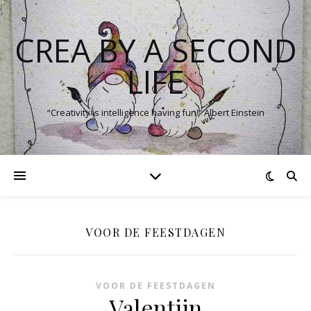
CREA BY A SECOND
LIFE
“Creativity is intelligence having fun!” Albert Einstein
VOOR DE FEESTDAGEN
VOOR DE FEESTDAGEN
Valentijn