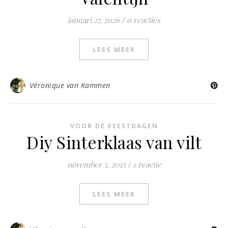
januari 27, 2026
/
0 reacties
LEES MEER
Véronique van Kammen
VOOR DE FEESTDAGEN
Diy Sinterklaas van vilt
november 5, 2025
/
1 reactie
LEES MEER