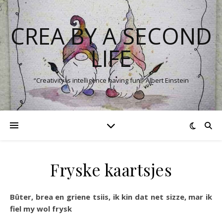
CREA BY A SECOND
LIFE
“Creativity is intelligence having fun!” Albert Einstein
Fryske kaartsjes
Bûter, brea en griene tsiis, ik kin dat net sizze, mar ik
fiel my wol frysk