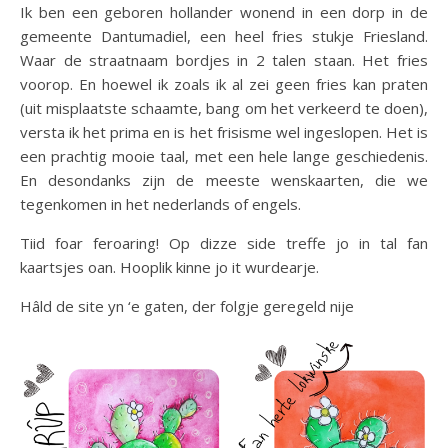
Ik ben een geboren hollander wonend in een dorp in de
gemeente Dantumadiel, een heel fries stukje Friesland.
Waar de straatnaam bordjes in 2 talen staan. Het fries
voorop. En hoewel ik zoals ik al zei geen fries kan praten
(uit misplaatste schaamte, bang om het verkeerd te doen),
versta ik het prima en is het frisisme wel ingeslopen. Het is
een prachtig mooie taal, met een hele lange geschiedenis.
En desondanks zijn de meeste wenskaarten, die we
tegenkomen in het nederlands of engels.
Tiid foar feroaring! Op dizze side treffe jo in tal fan
kaartsjes oan. Hooplik kinne jo it wurdearje.
Hâld de site yn ‘e gaten, der folgje geregeld nije