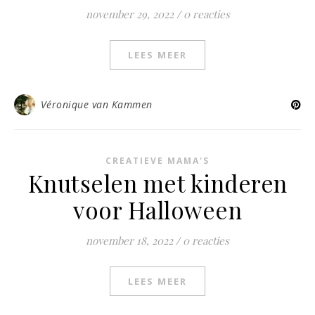
november 29, 2022
/
0 reacties
LEES MEER
Véronique van Kammen
CREATIEVE MAMA'S
Knutselen met kinderen
voor Halloween
november 18, 2022
/
0 reacties
LEES MEER