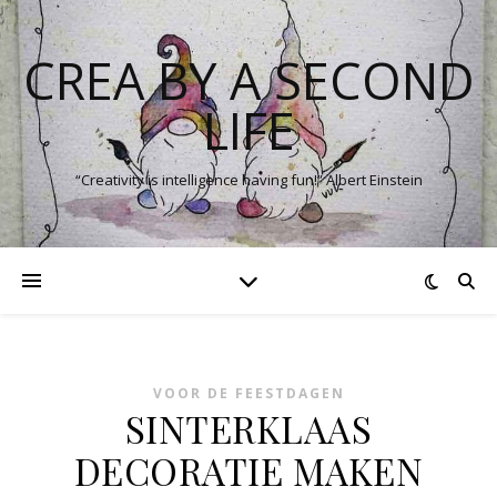
CREA BY A SECOND
LIFE
“Creativity is intelligence having fun!” Albert Einstein
VOOR DE FEESTDAGEN
SINTERKLAAS
DECORATIE MAKEN